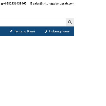
+6282136433465
sales@tritunggalanugrah.com
Search Button
Tentang Kami
Hubungi kami