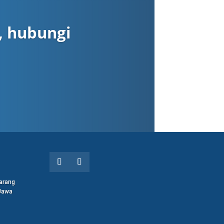
, hubungi
arang
 Jawa