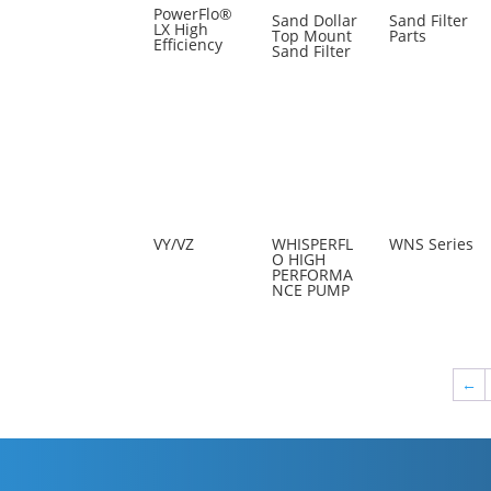
PowerFlo®
Sand Dollar
Sand Filter
LX High
Top Mount
Parts
Efficiency
Sand Filter
VY/VZ
WHISPERFL
WNS Series
O HIGH
PERFORMA
NCE PUMP
←