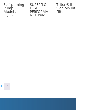
Self-priming
SUPERFLO
Triton® II
Pump
HIGH
Side Mount
Model :
PERFORMA
Filter
SQPB
NCE PUMP
1
2